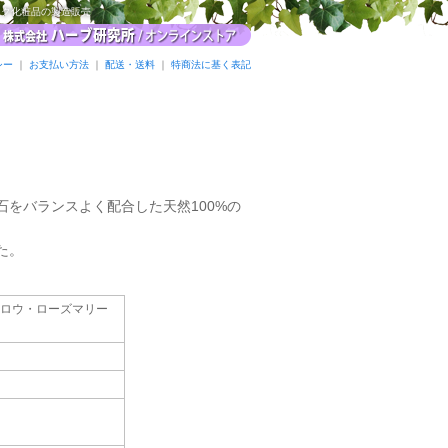
ック化粧品の製造販売
シー
｜
お支払い方法
｜
配送・送料
｜
特商法に基く表記
をバランスよく配合した天然100%の
た。
ロウ・ローズマリー