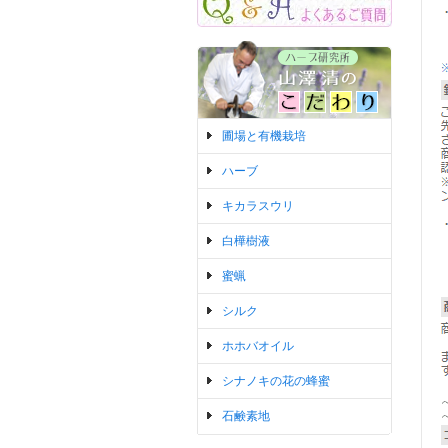
圃場と有機栽培
ハーブ
キカラスウリ
白樺樹液
蜜蝋
シルク
ホホバオイル
シナノキの花の蜂蜜
石鹸素地