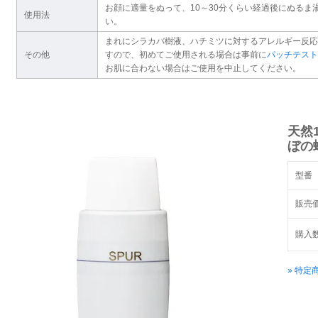
お顔に適量をぬって、10～30分くらい経過後にぬるま
使用法
い。
まれにシラカバ樹液、ハチミツに対するアレルギー反応
その他
すので、初めてご使用される場合は事前に
パッチテスト
お肌に合わない場合はご使用を中止してください。
天然
ぼの
型番
販売
購入
» 特定