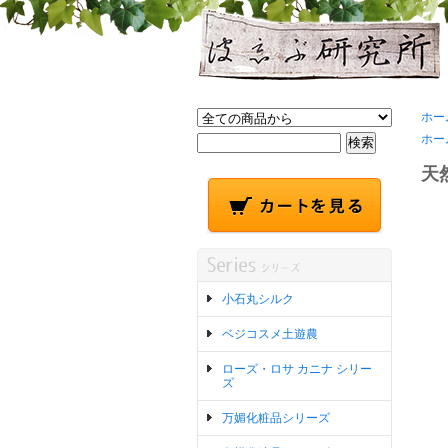
ホー
ホー
天
小石丸シルク
ベジコスメ土遊農
ローズ・ロサ カニナ シリー
ズ
万媚化粧品シリーズ