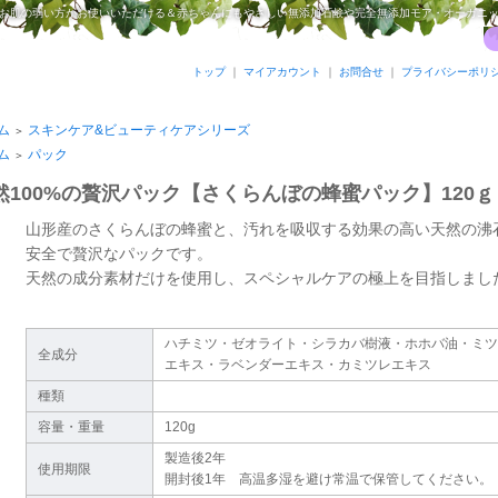
お肌の弱い方がお使いいただける＆赤ちゃんにもやさしい無添加石鹸や完全無添加モア・オーガニ
トップ
｜
マイアカウント
｜
お問合せ
｜
プライバシーポリ
ム
スキンケア&ビューティケアシリーズ
＞
ム
パック
＞
然100%の贅沢パック【さくらんぼの蜂蜜パック】120ｇ
山形産のさくらんぼの蜂蜜と、汚れを吸収する効果の高い天然の沸石
安全で贅沢なパックです。
天然の成分素材だけを使用し、スペシャルケアの極上を目指しまし
ハチミツ・ゼオライト・シラカバ樹液・ホホバ油・ミツ
全成分
エキス・ラベンダーエキス・カミツレエキス
種類
容量・重量
120g
製造後2年
使用期限
開封後1年 高温多湿を避け常温で保管してください。