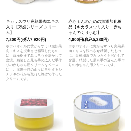
キカラスウリ完熟果肉エキス
赤ちゃんのための無添加化粧
入り【万媚シリーズ クリー
品【キカラスウリ入り 赤ち
ム】
ゃんのくりぃむ】
7,200円(税込7,920円)
4,800円(税込5,280円)
ホホバオイルに黄からすうり完熟果
ホホバオイルに黄からすうり完熟果
肉エキスを浸出させ精製したもの
肉エキスを浸出させ精製したもの
に、白樺樹液でみつろうを溶かして
に、白樺樹液でみつろうを溶かして
含浸、精製した最も手の込んだ手作
含浸、精製した最も手の込んだ手作
りの赤ちゃん用クリームをベース
りの赤ちゃん用クリームです。
に、北海道十勝の山々に自生するシ
ナノキの花から取れた蜂蜜で作った
クリームです。