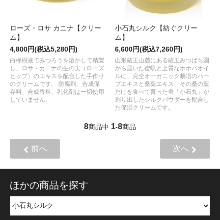
ローズ・ロサ カニナ【クリー
小石丸シルク【紡ぐクリー
ム】
ム】
4,800円(税込5,280円)
6,600円(税込7,260円)
白樺樹液でみつろうを溶かして精製
山形蔵王山麓にある蔵王みつばち園
し、ロサ・カニナの生の実（ローズ
から届いた蜜蝋と上質なホホバオイ
ヒップ）のエキスを配合した手作り
ルに、完全オーガニック栽培のハー
のクリームです。 防腐剤、合成保
ブエキスと桑葉エキス、その桑の葉
存料、合成香料、乳化剤は一切使用
だけを食べて育った蚕「小石丸」が
していません。
創り出したシルクパウダーを配合し
た保湿クリームです。
8
1
8
商品中
-
商品
前へ
次へ
ほかの商品を探す