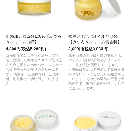
無添加天然成分100%【みつろ
蜜蝋とホホバオイルだけの
うクリーム白樺】
【みつろうクリーム無香料】
4,800円(税込5,280円)
3,600円(税込3,960円)
白樺樹液でみつろうを溶かして精
蔵王山麓のみつばち園の蜜蝋とホホ
製、含浸した白樺のエキスを取り込
バオイルだけの天然のクリームで
んだ全く新しいホホバオイルとみつ
す。 乳化剤は使用していません。
ろうで作った手作りのクリームで
※蜜蝋は自所にて無漂白で成分を逃
す。 防腐剤、合成保存料、合成香
がさないようにこだわりの精製をし
料、乳化剤は一切使用していませ
ています。そのため製品の黄色は天
ん。
然の色で、季節や花の種類により色
に違いが出ます。