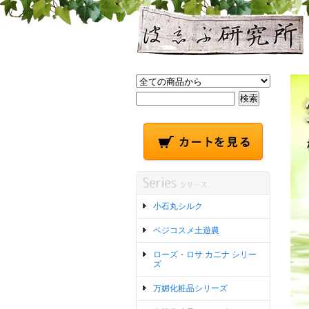
小石丸シルク
ベジコスメ土遊農
ローズ・ロサ カニナ シリー
ズ
万媚化粧品シリーズ