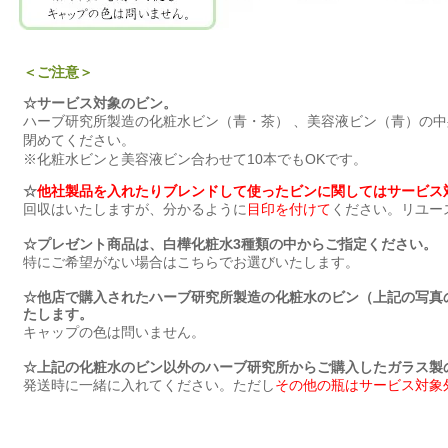
＜ご注意＞
☆サービス対象のビン。
ハーブ研究所製造の化粧水ビン（青・茶） 、美容液ビン（青）の
閉めてください。
※化粧水ビンと美容液ビン合わせて10本でもOKです。
☆
他社製品を入れたりブレンドして使ったビンに関してはサービス
回収はいたしますが、分かるように
目印を付けて
ください。リユー
☆プレゼント商品は、白樺化粧水3種類の中からご指定ください。
特にご希望がない場合はこちらでお選びいたします。
☆他店で購入されたハーブ研究所製造の化粧水のビン（上記の写真
たします。
キャップの色は問いません。
☆上記の化粧水のビン以外のハーブ研究所からご購入したガラス製
発送時に一緒に入れてください。ただし
その他の瓶はサービス対象