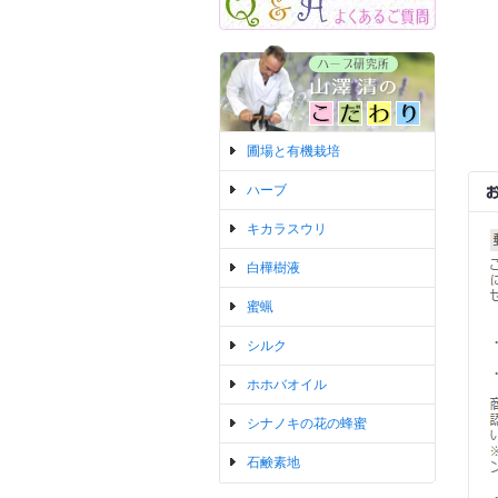
圃場と有機栽培
ハーブ
キカラスウリ
白樺樹液
蜜蝋
シルク
ホホバオイル
シナノキの花の蜂蜜
石鹸素地