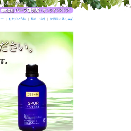
ック化粧品の製造販売
シー
｜
お支払い方法
｜
配送・送料
｜
特商法に基く表記